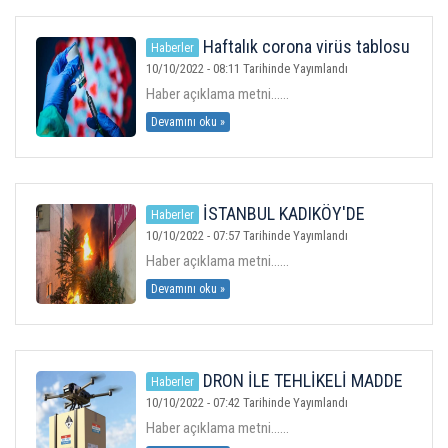
Haftalık corona virüs tablosu
Haberler
açıklandı. (19-25 Eylül 2022)
10/10/2022 - 08:11 Tarihinde Yayımlandı
Haber açıklama metni......
Devamını oku »
İSTANBUL KADIKÖY'DE
Haberler
PATLAMA
10/10/2022 - 07:57 Tarihinde Yayımlandı
Haber açıklama metni......
Devamını oku »
DRON İLE TEHLİKELİ MADDE
Haberler
TESLİMATLARI
10/10/2022 - 07:42 Tarihinde Yayımlandı
Haber açıklama metni......