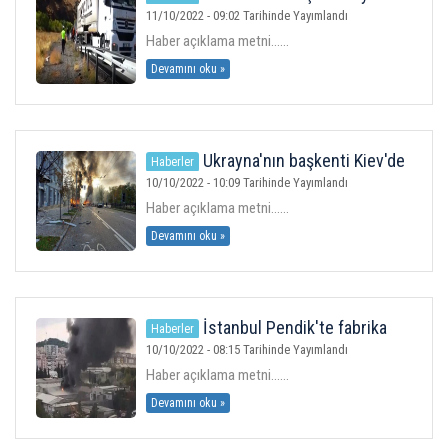
Madde Paniğe Neden Oldu
11/10/2022 - 09:02 Tarihinde Yayımlandı
Haber açıklama metni......
Devamını oku »
Ukrayna'nın başkenti Kiev'de
Haberler
patlama sesleri
10/10/2022 - 10:09 Tarihinde Yayımlandı
Haber açıklama metni......
Devamını oku »
İstanbul Pendik'te fabrika
Haberler
yangını
10/10/2022 - 08:15 Tarihinde Yayımlandı
Haber açıklama metni......
Devamını oku »