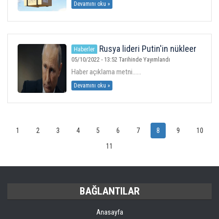
Devamını oku »
Rusya lideri Putin'in nükleer
Haberler
tehdidi sonrası halka potasyum iyot
05/10/2022 - 13:52 Tarihinde Yayımlandı
hapları dağıtılmaya başlandı
Haber açıklama metni......
Devamını oku »
1
2
3
4
5
6
7
8
9
10
11
BAĞLANTILAR
Anasayfa