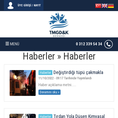
ÜYE GİRİŞİ / KAYIT
MENÜ
0 312 339 54 34
Haberler » Haberler
Anasayfa
Değiştirdiği tüpü çakmakla
Galeri
Haberler
kontrol etti! Feci şekilde yaşamını
11/10/2022 - 09:17 Tarihinde Yayımlandı
yitirdi
Haber açıklama metni......
İletişim
Devamını oku »
Tırdan Yola Düşen Kimyasal
Haberler